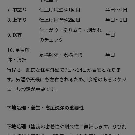
7. 中塗り
仕上げ用塗料1回目
半日～1日
8. 上塗り
仕上げ用塗料2回目
半日～1日
仕上がり・塗りムラ・剥がれ
9. 検査
半日
のチェック
10. 足場解
足場解体・現場清掃
半日
体・清掃
行程は一般的な住宅外壁で7日～14日が目安となりま
す。気温や天候にも左右されるため、余裕のあるスケジ
ュール設定が重要です。
下地処理・養生・高圧洗浄の重要性
下地処理
は塗装の密着性や耐久性に直結します。ひび割