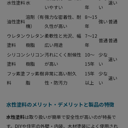
水性塗料
水
速い
いやすい
年
い
溶剤（有
強力な密着性、耐
8～15
油性塗料
強い
普通
機）
久性が高い
年
ウレタン
ウレタン
柔軟性と光沢、幅
7～12
普通
普通
塗料
樹脂
広い用途
年
シリコン
シリコン
汚れにくく耐候性
10～
少な
速い
塗料
樹脂
が高い
15年
い
フッ素塗
フッ素樹
非常に高い耐久
15年
少な
速い
料
脂
性・防汚力
以上
い
水性塗料のメリット・デメリットと製品の特徴
水性塗料
は取り扱いが簡単で安全性が高いのが特長で
す。DIYや住宅の外壁・内装、木材塗装によく使用され