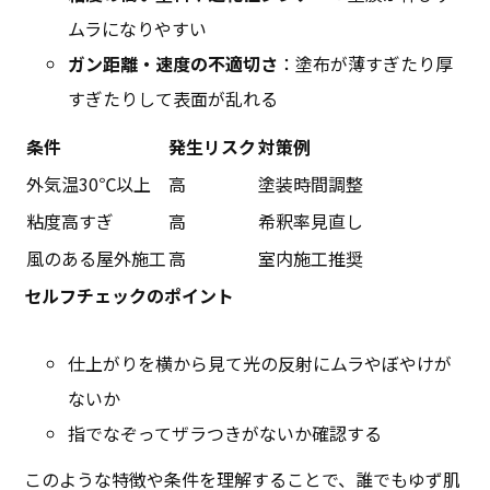
ムラになりやすい
ガン距離・速度の不適切さ
：塗布が薄すぎたり厚
すぎたりして表面が乱れる
条件
発生リスク
対策例
外気温30℃以上
高
塗装時間調整
粘度高すぎ
高
希釈率見直し
風のある屋外施工
高
室内施工推奨
セルフチェックのポイント
仕上がりを横から見て光の反射にムラやぼやけが
ないか
指でなぞってザラつきがないか確認する
このような特徴や条件を理解することで、誰でもゆず肌