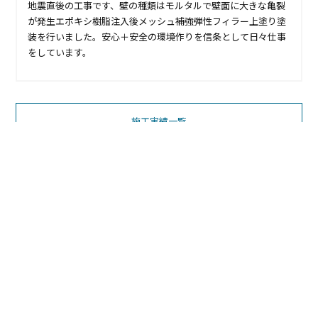
地震直後の工事です、壁の種類はモルタルで壁面に大きな亀裂
が発生エポキシ樹脂注入後メッシュ補強弾性フィラー上塗り塗
装を行いました。安心＋安全の環境作りを信条として日々仕事
をしています。
施工実績一覧
お電話でのお問い合わせ
0133-72-7811(直通)
090-8270-8194(携帯)
営業時間 8:00～18:00